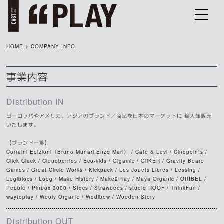
HOME
> COMPANY INFO.
事業内容
Distribution IN
ヨーロッパやアメリカ、アジアのブランド／商品を日本のマーケットに 輸入卸販売
いたします。
【ブランド一覧】
Corraini Edizioni（Bruno Munari,Enzo Mari） / Cate & Levi / Cinqpoints /
Click Clack / Cloudberries / Eco-kids / Gigamic / GiiKER / Gravity Board
Games / Great Circle Works / Kickpack / Les Jouets Libres / Lessing /
Logiblocs / Loog / Make History / Make2Play / Maya Organic / ORIBEL /
Pebble / Pinbox 3000 / Stocs / Strawbees / studio ROOF / ThinkFun /
waytoplay / Wooly Organic / Wodibow / Wooden Story
Distribution OUT